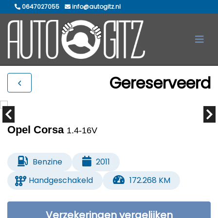
0647027055
info@autogitz.nl
Gereserveerd
Opel Corsa
1.4-16V
Benzine
2011
Handgeschakeld
172.268 KM
Verzekeringen vergelijken