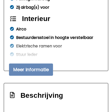
Zij airbag(s) voor
Interieur
Airco
Bestuurdersstoel in hoogte verstelbaar
Elektrische ramen voor
Stuur leder
Stuur verstelbaar
Meer informatie
Stuurbekrachtiging snelheidsafhankelijk
Exterieur
Buitenspiegels elektrisch verstelbaar
Beschrijving
Centrale vergrendeling met
afstandsbediening