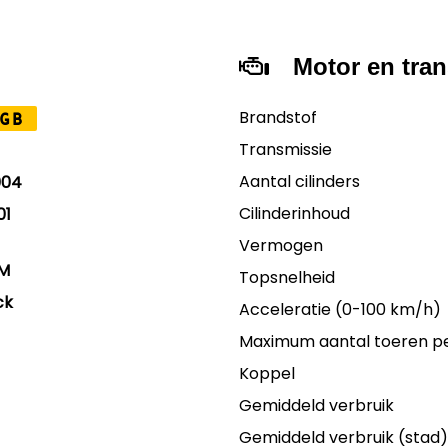
Motor en tra
Brandstof
GB
Transmissie
Aantal cilinders
004
Cilinderinhoud
01
Vermogen
KM
Topsnelheid
ck
Acceleratie (0-100 km/h)
Maximum aantal toeren p
Koppel
Gemiddeld verbruik
Gemiddeld verbruik (stad)