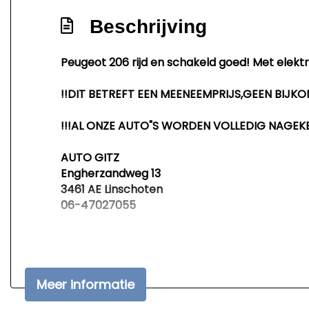
Beschrijving
Peugeot 206 rijd en schakeld goed! Met elektr
!!DIT BETREFT EEN MEENEEMPRIJS,GEEN BIJKO
!!!AL ONZE AUTO"S WORDEN VOLLEDIG NAGEK
AUTO GITZ
Engherzandweg 13
3461 AE Linschoten
06-47027055
WWW.AUTOGITZ.NL
Het is raadzaam voor uw bezoek contact met 
Meer informatie
Wij werken uitsluitend op afspraak!