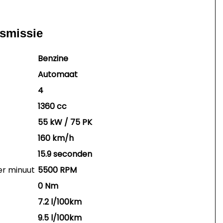
nsmissie
Benzine
Automaat
4
1360 cc
55 kW / 75 PK
160 km/h
15.9 seconden
er minuut
5500 RPM
0 Nm
7.2 l/100km
9.5 l/100km