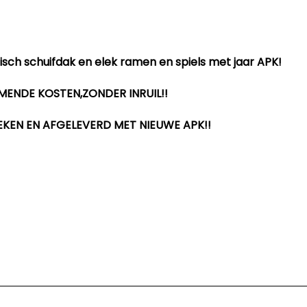
isch schuifdak en elek ramen en spiels met jaar APK!
MENDE KOSTEN,ZONDER INRUIL!!
EKEN EN AFGELEVERD MET NIEUWE APK!!
ons op te nemen om zeker te stellen dat de betreffende 